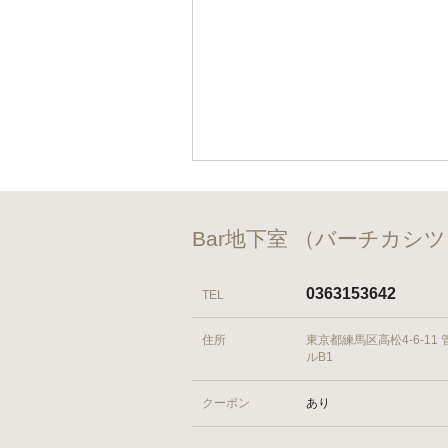
Bar地下室 （バーチカシ
0363153642
TEL
住所
東京都練馬区高松4-6-11
ルB1
クーポン
あり