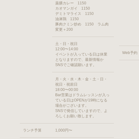
薬膳カレー 1150
カオマンガイ 1150
デミトマライス 1150
油淋鶏 1150
豚肉クミン炒め 1150 ラム肉
変更＋200
土・日・祝日
12:00〜14:00
Web予約
イベントが入っている日は休業
となりますので、最新情報か
SNSでご確認願います。
月・火・水・木・金・土・日・
祝日・祝前日
18:00〜00:00
Bar営業はドラムレッスンが入っ
ている日はOPENが19時になる
場合がございます。
SNSで発信していますので、よ
ろしくお願い致します。
ランチ予算
1,000円〜