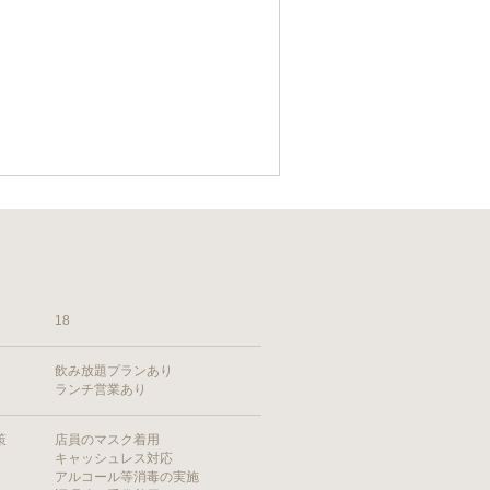
18
飲み放題プランあり
ランチ営業あり
策
店員のマスク着用
キャッシュレス対応
アルコール等消毒の実施