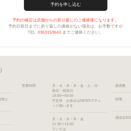
予約の確定は店舗からの折り返しのご連絡後になります。
予約日前日までに折り返しの連絡がない場合は、お手数ですが
TEL:
0363153642
までご連絡ください。
ツ）
営業時間
月・火・水・木・金・土・日・
座席数
祝日・祝前日
18:00〜00:00
特徴
 管野ビ
不定休 お休みはNEWSでチェ
ック願います。
感染症対
月・火・水・木・金
11:30〜14:00
ランチは